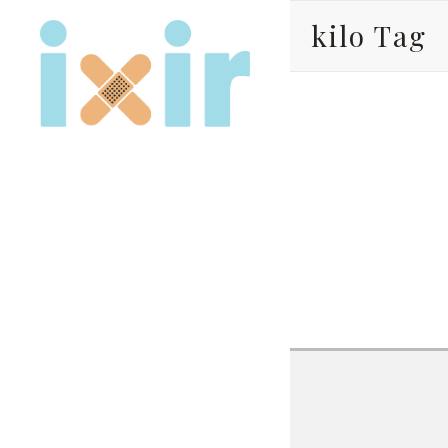
kilo Tag
Kedilerin Geli
Kilonun Belir
Yetişkin ve sağlıklı bir kedin
ırklara göre farklılık göste
6 kilodur. Bir kedinin ideal
öncelikle ırk karakteri, yaşı, 
önünde tutulmalıdır. Bakım
faktörler de bir kedinin geli
kilosunu etkileyen faktörler 