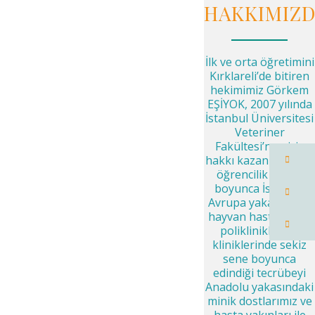
HAKKIMIZ
İlk ve orta öğretimini
Kırklareli’de bitiren
hekimimiz Görkem
EŞİYOK, 2007 yılında
İstanbul Üniversitesi
Veteriner
Fakültesi’ne giriş
hakkı kazanmış olup
öğrencilik hayatı
boyunca İstanbul
Avrupa yakasındaki
hayvan hastaneleri,
poliklinikleri ve
kliniklerinde sekiz
sene boyunca
edindiği tecrübeyi
Anadolu yakasındaki
minik dostlarımız ve