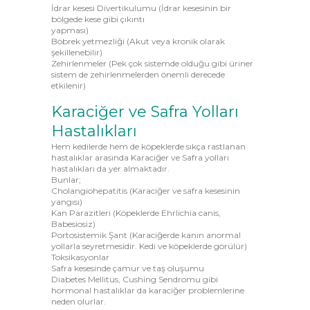
İdrar kesesi Divertikulumu (İdrar kesesinin bir
bölgede kese gibi çıkıntı
yapması)
Böbrek yetmezliği (Akut veya kronik olarak
şekillenebilir)
Zehirlenmeler (Pek çok sistemde olduğu gibi üriner
sistem de zehirlenmelerden önemli derecede
etkilenir)
Karaciğer ve Safra Yolları
Hastalıkları
Hem kedilerde hem de köpeklerde sıkça rastlanan
hastalıklar arasında Karaciğer ve Safra yolları
hastalıkları da yer almaktadır.
Bunlar;
Cholangiohepatitis (Karaciğer ve safra kesesinin
yangısı)
Kan Parazitleri (Köpeklerde Ehrlichia canis,
Babesiosiz)
Portosistemik Şant (Karaciğerde kanın anormal
yollarla seyretmesidir. Kedi ve köpeklerde görülür)
Toksikasyonlar
Safra kesesinde çamur ve taş oluşumu
Diabetes Mellitus, Cushing Sendromu gibi
hormonal hastalıklar da karaciğer problemlerine
neden olurlar.