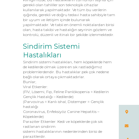
gerekli olan tahliller son teknolojik cihazlar
kullanılarak yapılmaktadır. Ve tüm bu verilerin
ışığında, gerekli ve doğru tedavi hasta sahibiyle tam
bir uyum ve iletişim içinde bulunarak
yapılmaktadır. Ve tabii en önemli noktalardan birisi
olan, hasta takibi ve hastalığın seyrinin gözlem ve
kontrolü, düzenli ve itinalı bir şekilde izlenmektedir.
Sindirim Sistemi
Hastalıkları
Sindirim sistemi hastalıkları, hem köpeklerde hem
de kedilerde olmak üzere en sık rastladığımız
problemlerdendir. Bu hastalıklar pek çok nedene
bağlı olarak ortaya çıkmaktadırlar.
Bunlar;
Viral Etkenler:
(FIV, Lösemi, Fıp, Feline Panlökopenia = Kedilerin
Gençlik Hastalığı – Kedilerde)
(Parvovirus = Kanlı ishal, Distemper = Gençlik
hastalığı
Coronavirus, Enfeksiyöz Canine Hepatitis –
Köpeklerde)
Paraziter Etkenler: Kedi ve köpeklerde çok sık
rastlanan sindirim
sistemi hastalıklarının nedenlerinden birisi de
parazitlerdir.