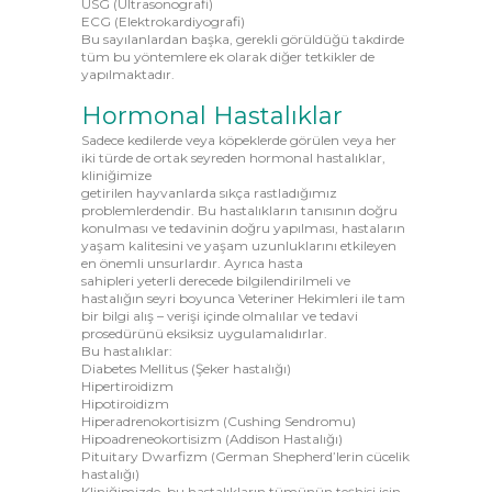
USG (Ultrasonografi)
ECG (Elektrokardiyografi)
Bu sayılanlardan başka, gerekli görüldüğü takdirde
tüm bu yöntemlere ek olarak diğer tetkikler de
yapılmaktadır.
Hormonal Hastalıklar
Sadece kedilerde veya köpeklerde görülen veya her
iki türde de ortak seyreden hormonal hastalıklar,
kliniğimize
getirilen hayvanlarda sıkça rastladığımız
problemlerdendir. Bu hastalıkların tanısının doğru
konulması ve tedavinin doğru yapılması, hastaların
yaşam kalitesini ve yaşam uzunluklarını etkileyen
en önemli unsurlardır. Ayrıca hasta
sahipleri yeterli derecede bilgilendirilmeli ve
hastalığın seyri boyunca Veteriner Hekimleri ile tam
bir bilgi alış – verişi içinde olmalılar ve tedavi
prosedürünü eksiksiz uygulamalıdırlar.
Bu hastalıklar:
Diabetes Mellitus (Şeker hastalığı)
Hipertiroidizm
Hipotiroidizm
Hiperadrenokortisizm (Cushing Sendromu)
Hipoadreneokortisizm (Addison Hastalığı)
Pituitary Dwarfizm (German Shepherd’lerin cücelik
hastalığı)
Kliniğimizde, bu hastalıkların tümünün teşhisi için