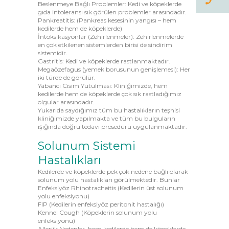
Beslenmeye Bağlı Problemler: Kedi ve köpeklerde
gıda intoleransı sık görülen problemler arasındadır.
Pankreatitis: (Pankreas kesesinin yangısı – hem
kedilerde hem de köpeklerde)
İntoksikasyonlar (Zehirlenmeler): Zehirlenmelerde
en çok etkilenen sistemlerden birisi de sindirim
sistemidir.
Gastritis: Kedi ve köpeklerde rastlanmaktadır.
Megaözefagus (yemek borusunun genişlemesi): Her
iki türde de görülür.
Yabancı Cisim Yutulması: Kliniğimizde, hem
kedilerde hem de köpeklerde çok sık rastladığımız
olgular arasındadır.
Yukarıda saydığımız tüm bu hastalıkların teşhisi
kliniğimizde yapılmakta ve tüm bu bulguların
ışığında doğru tedavi prosedürü uygulanmaktadır.
Solunum Sistemi
Hastalıkları
Kedilerde ve köpeklerde pek çok nedene bağlı olarak
solunum yolu hastalıkları görülmektedir. Bunlar
Enfeksiyöz Rhinotracheitis (Kedilerin üst solunum
yolu enfeksiyonu)
FIP (Kedilerin enfeksiyöz peritonit hastalığı)
Kennel Cough (Köpeklerin solunum yolu
enfeksiyonu)
Allerjik Nedenler, hem kedilerde hem de köpeklerde