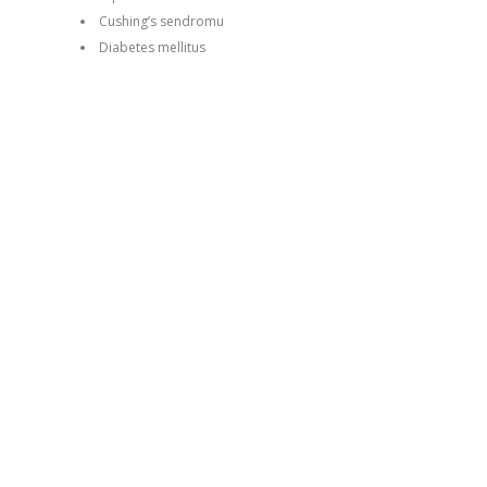
Cushing’s sendromu
Diabetes mellitus