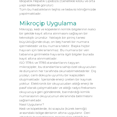
Idiopatik Hepatik Lipidozis (Genellikle kilolu ve orta
yaşlı kedilerde görülür)
Tüm bu hastalıkların teşhis ve tedavisi kliniğimizde
yapılmaktadır.
Mikroçip Uygulama
Mikroçip, kedi ve köpeklerin kimlik bilgilerinin kalıcı
bir şekilde kayıt altına alınmasını sağlayan bir
teknolojik üründür. Yaklaşık bir pirinç tanesi
büyüklüğünde olup, on beş haneli bir numara
içermektedir ve bu numara tektir. Başka hiçbir
hayvan için tekrarlanmaz. Bu numara bir veri
tabanına girilmekte hayvanla ilgili bilgiler burada
kayıt altına alınmaktadır.
ISO 11784 ve 11785 standartlarını taşıyan
mikroçipler, bu standartlara sahip özel okuyucuları
ile dünyanın her tarafında okunabilmektedirler. Dış
yüzeyi, canlı dokuyla uyumlu bir kapsülden
oluşmaktadır. İçerisinde enerji üreten bir kaynak
yoktur. Elektronik bir okuyucudan aldığı enerji ile
pasif olarak çalışmaktadır ve aldığı radyo frekansını
okuyucuya geri göndererek, barındırdığı kimlik
numarasının okuyucunun ekranında belirmesini
sağlamaktadır.
Nasıl Uygulanır?
Kedi ve köpeklerde, iki scapula (kürek kemiği)
arasındaki bölge derisinin altına uygulanır. Deri
altındaki hareketlerinin minimalize edildiği bir