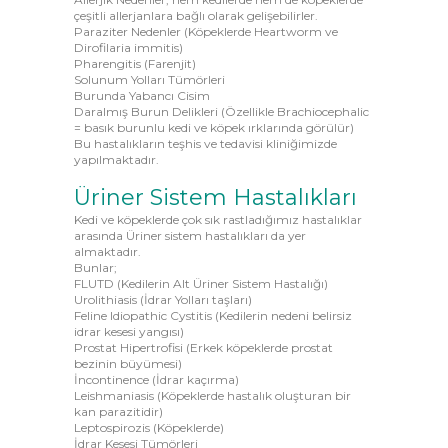
çeşitli allerjanlara bağlı olarak gelişebilirler.
Paraziter Nedenler (Köpeklerde Heartworm ve
Dirofilaria immitis)
Pharengitis (Farenjit)
Solunum Yolları Tümörleri
Burunda Yabancı Cisim
Daralmış Burun Delikleri (Özellikle Brachiocephalic
= basık burunlu kedi ve köpek ırklarında görülür)
Bu hastalıkların teşhis ve tedavisi kliniğimizde
yapılmaktadır.
Üriner Sistem Hastalıkları
Kedi ve köpeklerde çok sık rastladığımız hastalıklar
arasında Üriner sistem hastalıkları da yer
almaktadır.
Bunlar;
FLUTD (Kedilerin Alt Üriner Sistem Hastalığı)
Urolithiasis (İdrar Yolları taşları)
Feline Idiopathic Cystitis (Kedilerin nedeni belirsiz
idrar kesesi yangısı)
Prostat Hipertrofisi (Erkek köpeklerde prostat
bezinin büyümesi)
İncontinence (İdrar kaçırma)
Leishmaniasis (Köpeklerde hastalık oluşturan bir
kan parazitidir)
Leptospirozis (Köpeklerde)
İdrar Kesesi Tümörleri