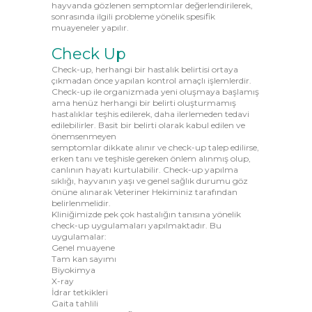
hayvanda gözlenen semptomlar değerlendirilerek,
sonrasında ilgili probleme yönelik spesifik
muayeneler yapılır.
Check Up
Check-up, herhangi bir hastalık belirtisi ortaya
çıkmadan önce yapılan kontrol amaçlı işlemlerdir.
Check-up ile organizmada yeni oluşmaya başlamış
ama henüz herhangi bir belirti oluşturmamış
hastalıklar teşhis edilerek, daha ilerlemeden tedavi
edilebilirler. Basit bir belirti olarak kabul edilen ve
önemsenmeyen
semptomlar dikkate alınır ve check-up talep edilirse,
erken tanı ve teşhisle gereken önlem alınmış olup,
canlının hayatı kurtulabilir. Check-up yapılma
sıklığı, hayvanın yaşı ve genel sağlık durumu göz
önüne alınarak Veteriner Hekiminiz tarafından
belirlenmelidir.
Kliniğimizde pek çok hastalığın tanısına yönelik
check-up uygulamaları yapılmaktadır. Bu
uygulamalar:
Genel muayene
Tam kan sayımı
Biyokimya
X-ray
İdrar tetkikleri
Gaita tahlili