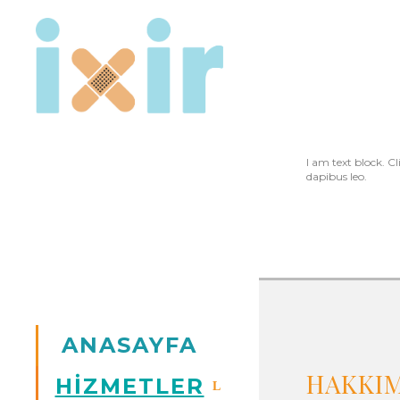
I am text block. Cl
dapibus leo.
ANASAYFA
HAKKI
HİZMETLER