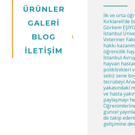
ÜRÜNLER
İlk ve orta öğ
Kırklareli’de 
GALERİ
Görkem EŞİYOK
İstanbul Ünive
BLOG
Veteriner Fakü
hakkı kazanm
İLETİŞİM
öğrencilik ha
İstanbul Avru
hayvan hastan
poliklinikleri 
sekiz sene bo
tecrübeyi Ana
yakasındaki m
ve hasta yakınl
paylaşmayı hed
Öğrenimlerine
güncel yayınla
de takip eder
gelişimine de