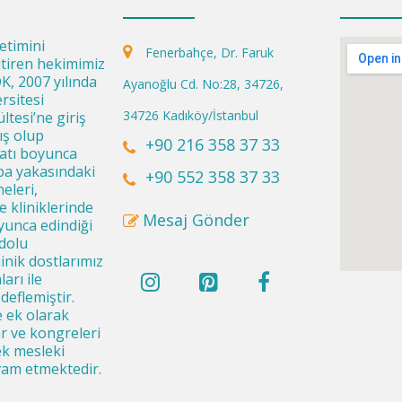
retimini
Fenerbahçe, Dr. Faruk
bitiren hekimimiz
, 2007 yılında
Ayanoğlu Cd. No:28, 34726,
rsitesi
34726 Kadıköy/İstanbul
ltesi’ne giriş
ış olup
+90 216 358 37 33
yatı boyunca
pa yakasındaki
+90 552 358 37 33
eleri,
ve kliniklerinde
Mesaj Gönder
yunca edindiği
dolu
inik dostlarımız
arı ile
eflemiştir.
 ek olarak
r ve kongreleri
ek mesleki
vam etmektedir.