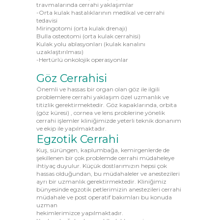
travmalarında cerrahi yaklaşımlar
-Orta kulak hastalıklarının medikal ve cerrahi
tedavisi
Miringotomi (orta kulak drenajı)
Bulla osteotomi (orta kulak cerrahisi)
Kulak yolu ablasyonları (kulak kanalını
uzaklaştırılması)
-Hertürlü onkolojik operasyonlar
Göz Cerrahisi
Önemli ve hassas bir organ olan göz ile ilgili
problemlere cerrahi yaklaşım özel uzmanlık ve
titizlik gerektirmektedir. Göz kapaklarında, orbita
(göz küresi) , cornea ve lens problerine yönelik
cerrahi işlemler kliniğimizde yeterli teknik donanım
ve ekip ile yapılmaktadır.
Egzotik Cerrahi
Kuş, sürüngen, kaplumbağa, kemirgenlerde de
şekillenen bir çok problemde cerrahi müdaheleye
ihtiyaç duyulur. Küçük dostlarımızın hepsi çok
hassas olduğundan, bu müdahaleler ve anestezileri
ayrı bir uzmanlık gerektirmektedir. Kliniğimiz
bünyesinde egzotik petlerimizin anestezileri cerrahi
müdahale ve post operatif bakımları bu konuda
uzman
hekimlerimizce yapılmaktadır.