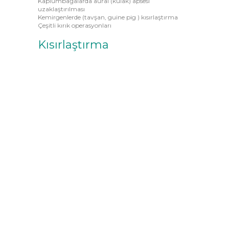
Kaplumbağalarda aural (kulak) apsesi
uzaklaştırılması
Kemirgenlerde (tavşan, guine pig ) kısırlaştırma
Çeşitli kırık operasyonları
Kısırlaştırma