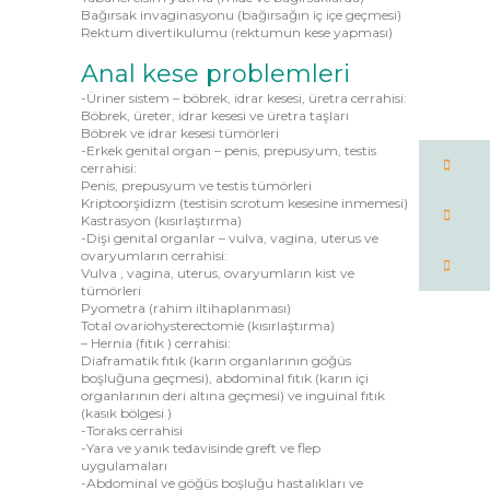
Bağırsak invaginasyonu (bağırsağın iç içe geçmesi)
Rektum divertikulumu (rektumun kese yapması)
Anal kese problemleri
-Üriner sistem – böbrek, idrar kesesi, üretra cerrahisi:
Böbrek, üreter, idrar kesesi ve üretra taşları
Böbrek ve idrar kesesi tümörleri
-Erkek genital organ – penis, prepusyum, testis
cerrahisi:
Penis, prepusyum ve testis tümörleri
Kriptoorşidizm (testisin scrotum kesesine inmemesi)
Kastrasyon (kısırlaştırma)
-Dişi genital organlar – vulva, vagina, uterus ve
ovaryumların cerrahisi:
Vulva , vagina, uterus, ovaryumların kist ve
tümörleri
Pyometra (rahim iltihaplanması)
Total ovariohysterectomie (kısırlaştırma)
– Hernia (fıtık ) cerrahisi:
Diaframatik fıtık (karın organlarının göğüs
boşluğuna geçmesi), abdominal fıtık (karın içi
organlarının deri altına geçmesi) ve inguinal fıtık
(kasık bölgesi )
-Toraks cerrahisi
-Yara ve yanık tedavisinde greft ve flep
uygulamaları
-Abdominal ve göğüs boşluğu hastalıkları ve