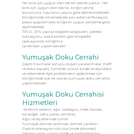
her kırık için uygun olan tek bir teknik yoktur. Her
kırık için uygun olan teknik, kırığın yerine,
durumuna, hayvanın yaşına göre belirlenmektedir.
Kliniğimizde intramedüller pin, external fikzasyon,
plaka uygulamaları kırığa en uygun yönteme göre
seçilmektedir.
TPLO, JPS, çapraz bağ(extrakapsuler), patella
lukzasyonu, kalça protezi gibi ortopedik
operasyonlar kliniğimiz
tarafından yapılmaktadır.
Yumuşak Doku Cerrahi
Çeşitli travmalar sonucu oluşan yaralanmalar (hafif
ve doku kayıplı), tümörler (vücut içinde ve dışındaki)
ve sistemlerle ilgili problemlerin giderilmesi için
kliniğimizde çok sık olarak yumuşak doku cerrahisi
yapılmaktadır.
Yumuşak Doku Cerrahisi
Hizmetleri
-Sindirim sistemi, ağız, özefagus, mide, barsak,
karaciğer, safra yolları cerrahisi:
Ağız ve diş etlerinde tümör
Yumuşak damak sarkması, damak yarıkları
Gastrik dilatasyon volvulus (mide dönmesi)
Yabancı cisim yutma (mide ve bağırsaklarda)